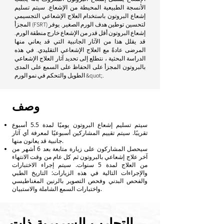
الأنسجة الطبيعية المحيطة من الإشعاع. سيتم تسليم
إشعاع البروتون باستخدام العلاج الإشعاعي التجسيمي
المجزأ (FSRT) لتحسين توطين هدف الورم الصغير. يوفر
إشعاع البروتون أقل قدر من الإشعاع خارج منطقة الورم.
قد يقلل هذا من الآثار الجانبية التي قد يعاني منها
المرضى عادةً مع العلاج الإشعاعي التقليدي. في هذه
الدراسة البحثية ، نتطلع إلى تحديد آثار العلاج الإشعاعي
بالبروتون المجزأ على الحفاظ على السمع على المدى
الطويل والتحكم في نمو الورم &quot;.
وصف
سيتم تسليم إشعاع البروتون يوميًا لمدة 5.5 أسبوع
تقريبًا. سيتم تقييم المشاركين أسبوعيًا لمعرفة أي آثار
جانبية قد يعانون منها.
سيحصل المشاركون على زيارة متابعة بعد 6 أشهر من
آخر علاج إشعاعي بالبروتون ثم كل عام من وقت الانتهاء
من العلاج لمدة 5 سنوات. سيتم إجراء الاختبارات
والإجراءات التالية في هذه الزيارات: التاريخ الطبي
والفحص البدني وفحص التصوير بالرنين المغناطيسي
واختبارات السمع الشاملة والاستبيان.
التجارب السريرية ذات