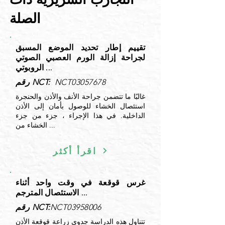
الصلة
تقييم إطار تحديد الموضع المسبق
لجراحة إزالة الورم العصبي الصوتي
الروبوتي ...
NCT03057678
رقم NCT:
غالبًا ما تتضمن جراحة الأنف والأذن والحنجرة
استئصال الخشاء للوصول بأمان إلى الأذن
الداخلية. في هذا الإجراء ، جزء من جزء
الخشاء من ...
اقرأ أكثر
غرس قوقعة في وقت واحد أثناء
الاستئصال المترجم ...
NCT03958006
رقم NCT:
تتناول هذه الدراسة جدوى زراعة قوقعة الأذن