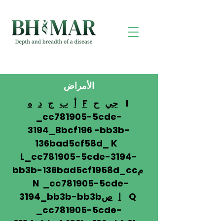
الأمراض
I
جي
ح
F
أ
ب
ج
د
ه
_cc781905-5cde-
3194_Bbcf196 -bb3b-
136bad5cf58d_ K
L_cc781905-5cde-3194-
م
bb3b-136bad5cf1958d_cc
N _cc781905-5cde-
Q
ا
ص
3194_bb3b-bb3b
_cc781905-5cde-