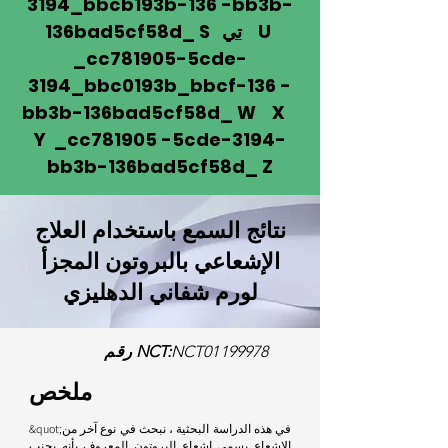
3194_bbcb193b-136 -bb3b-
U
تي
136bad5cf58d_ S
_cc781905-5cde-
3194_bbc0193b_bbcf-136 -
bb3b-136bad5cf58d_ W X
Y _cc781905 -5cde-3194-
bb3b-136bad5cf58d_ Z
نتائج السمع باستخدام العلاج
الإشعاعي بالبروتون المجزأ
لورم شفاني الدهليزي
NCT01199978
رقم NCT:
ملخص
&quot;في هذه الدراسة البحثية ، نبحث في نوع آخر من
الإشعاع يسمى إشعاع البروتون المعروف بأنه يجنب