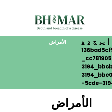
أ
ب
ج
د
ه
الأمراض
136bad5cf
_cc78190
3194_bbcb
3194_bbc0
-5cde-319
الأمراض