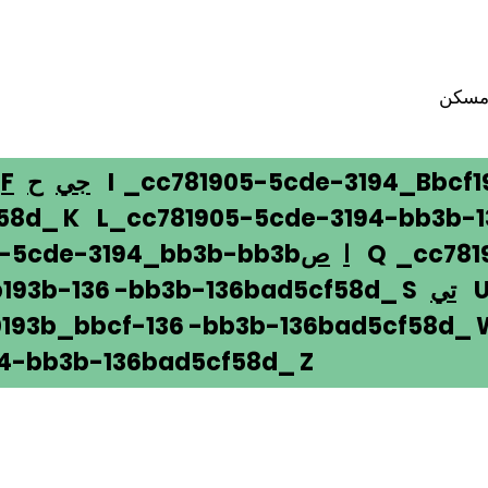
سكن
I _cc781905-5cde-3194_Bbcf1
جي
ح
F
58d_ K L_cc781905-5cde-3194-bb3b-
Q _cc781
ا
ص
5-5cde-3194_bb3b-bb3b
U 
تي
193b-136 -bb3b-136bad5cf58d_ S
193b_bbcf-136 -bb3b-136bad5cf58d_
4-bb3b-136bad5cf58d_ Z