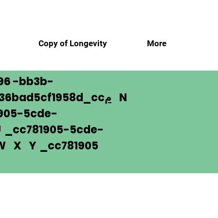
More
Copy of Longevity
م
96 -bb3b-
N
م
136bad5cf1958d_cc
905-5cde-
_cc781905-5cde-
 W X Y _cc781905