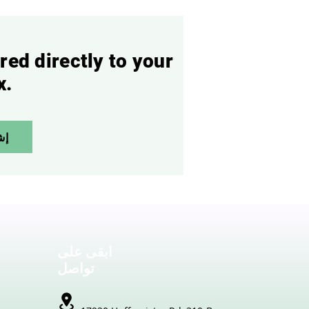
red directly to your
x.
إش
ابقى على
تواصل