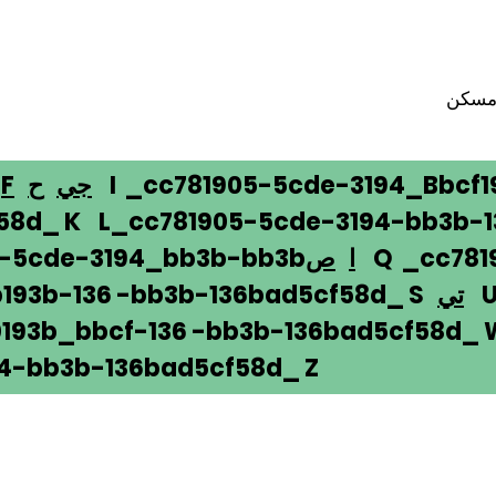
سكن
I _cc781905-5cde-3194_Bbcf1
جي
ح
F
58d_ K L_cc781905-5cde-3194-bb3b-
Q _cc781
ا
ص
5-5cde-3194_bb3b-bb3b
U 
تي
193b-136 -bb3b-136bad5cf58d_ S
193b_bbcf-136 -bb3b-136bad5cf58d_
4-bb3b-136bad5cf58d_ Z