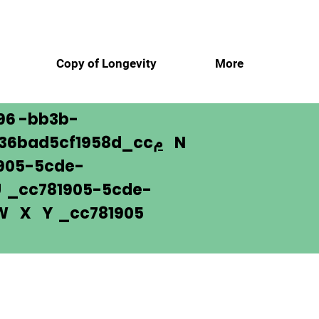
More
Copy of Longevity
م
96 -bb3b-
N
م
136bad5cf1958d_cc
905-5cde-
_cc781905-5cde-
 W X Y _cc781905