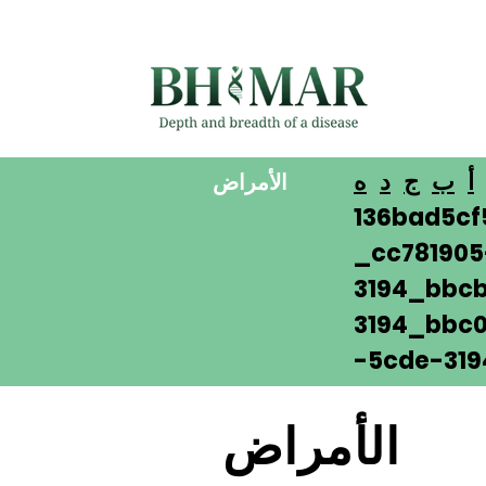
أ
ب
ج
د
ه
الأمراض
136bad5cf
_cc78190
3194_bbcb
3194_bbc0
-5cde-319
الأمراض