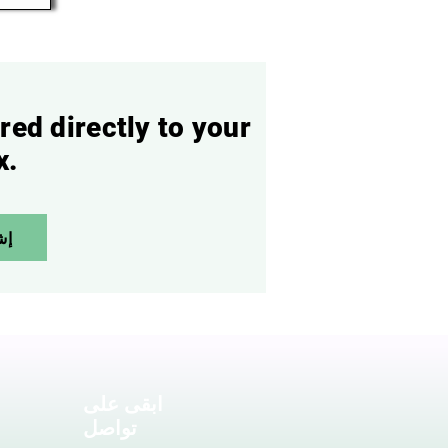
red directly to your
x.
إش
ابقى على
تواصل