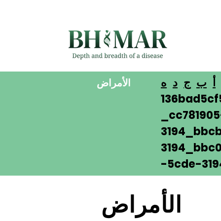
أ
ب
ج
د
ه
الأمراض
136bad5cf
_cc78190
3194_bbcb
3194_bbc0
-5cde-319
الأمراض