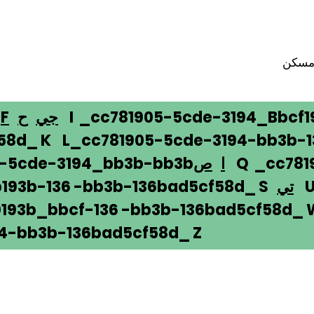
سكن
I _cc781905-5cde-3194_Bbcf1
جي
ح
F
58d_ K L_cc781905-5cde-3194-bb3b-
Q _cc781
ا
ص
5-5cde-3194_bb3b-bb3b
U 
تي
193b-136 -bb3b-136bad5cf58d_ S
193b_bbcf-136 -bb3b-136bad5cf58d_
4-bb3b-136bad5cf58d_ Z