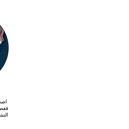
اضط
فقط
التش