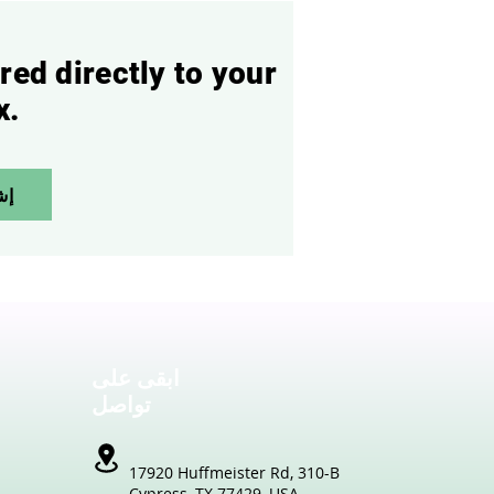
red directly to your
x.
إش
ابقى على
تواصل
17920 Huffmeister Rd,
310-B
Cypress,
TX 77429, USA