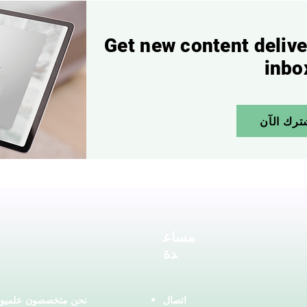
Get new content delive
inbo
ترك الآن
مساع
دة
اتصال
نحن متخصصون علميون 