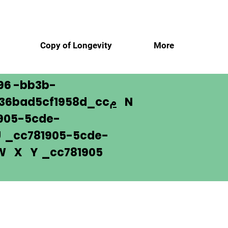
More
Copy of Longevity
م
96 -bb3b-
N
م
136bad5cf1958d_cc
905-5cde-
_cc781905-5cde-
 W X Y _cc781905