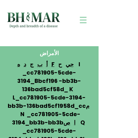
الأمراض
I
جي
ح
F
أ
ب
ج
د
ه
_cc781905-5cde-
3194_Bbcf196 -bb3b-
136bad5cf58d_ K
L_cc781905-5cde-3194-
م
bb3b-136bad5cf1958d_cc
N _cc781905-5cde-
Q
ا
ص
3194_bb3b-bb3b
_cc781905-5cde-