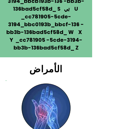
3194_bbcb193b-136 -bb3b-
U
تي
136bad5cf58d_ S
_cc781905-5cde-
3194_bbc0193b_bbcf-136 -
bb3b-136bad5cf58d_ W X
Y _cc781905 -5cde-3194-
bb3b-136bad5cf58d_ Z
الأمراض